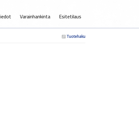
iedot
Varainhankinta
Esitetilaus
Tuotehaku