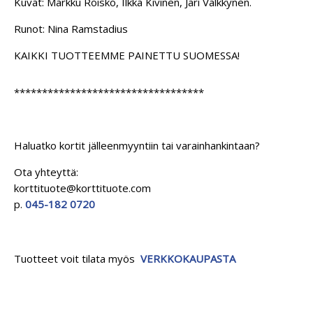
Kuvat: Markku Roisko, Ilkka Kivinen, Jari Välkkynen.
Runot: Nina Ramstadius
KAIKKI TUOTTEEMME PAINETTU SUOMESSA!
**********************************
Haluatko kortit jälleenmyyntiin tai varainhankintaan?
Ota yhteyttä:
korttituote@korttituote.com
p.
045-182 0720
Tuotteet voit tilata myös
VERKKOKAUPASTA