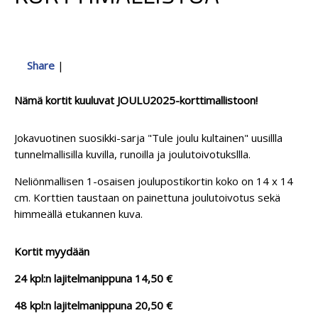
Share
|
Nämä kortit kuuluvat JOULU2025-korttimallistoon!
Jokavuotinen suosikki-sarja "Tule joulu kultainen" uusillla
tunnelmallisilla kuvilla, runoilla ja joulutoivotuksllla.
Neliönmallisen 1-osaisen joulupostikortin koko on 14 x 14
cm. Korttien taustaan on painettuna joulutoivotus sekä
himmeällä etukannen kuva.
Kortit myydään
24 kpl:n lajitelmanippuna 14,50 €
48 kpl:n lajitelmanippuna 20,50 €