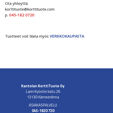
Ota yhteyttä:
korttituote@korttituote.com
p.
045-182 0720
Tuotteet voit tilata myös
VERKKOKAUPASTA
Kantolan KorttiTuote Oy
Larin Kyöstin katu 26
13130 Hämeenlinna
ASIAKASPALVELU
045-1820 720