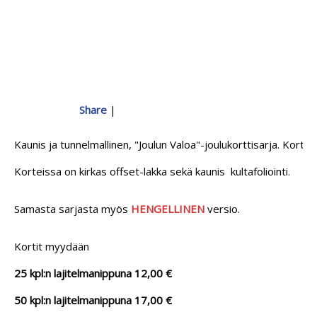
Share
|
Kaunis ja tunnelmallinen, "Joulun Valoa"-joulukorttisarja. Korti
Korteissa on kirkas offset-lakka sekä kaunis kultafoliointi.
Samasta sarjasta myös
HENGELLINEN
versio.
Kortit myydään
25 kpl:n lajitelmanippuna 12,00 €
50 kpl:n lajitelmanippuna 17,00 €