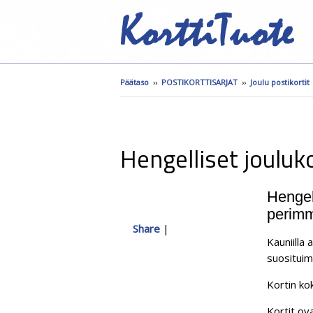
Päätaso
››
POSTIKORTTISARJAT
››
Joulu postikortit
Hengelliset jouluko
Hengell
perimm
Share
|
Kauniilla 
suosituim
Kortin ko
Kortit ova