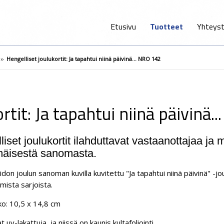
Etusivu
Tuotteet
Yhteyst
››
Hengelliset joulukortit: Ja tapahtui niinä päivinä... NRO 142
rtit: Ja tapahtui niinä päivinä.
iset joulukortit ilahduttavat vastaanottajaa ja 
äisestä sanomasta.
aidon joulun sanoman kuvilla kuvitettu "Ja tapahtui niinä päivinä" -
mista sarjoista.
ko: 10,5 x 14,8 cm
t uv-lakattuja, ja niissä on kaunis kultafoliointi.