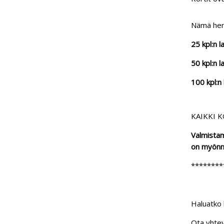
Nämä heng
25 kpl:n 
50 kpl:n
100 kpl:n
KAIKKI 
Valmistam
on myönne
********
Haluatko 
Ota yhtey