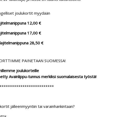
elliset joulukortit myydään
lajitelmanippuna 12,00 €
 lajitelmanippuna 17,00 €
 lajitelmanippuna 28,50 €
KORTTIMME PAINETAAN SUOMESSA!
illemme joulukorteille
tty Avainlippu-tunnus merkiksi suomalaisesta työstä!
**************************
kortit jälleenmyyntiin tai varainhankintaan?
ttä: