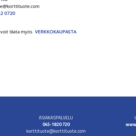
te@korttituote.com
2 0720
voit tilata myös
VERKKOKAUPASTA
ASIAKASPALVELU
045-1820 720
www.
korttituote@korttituote.com