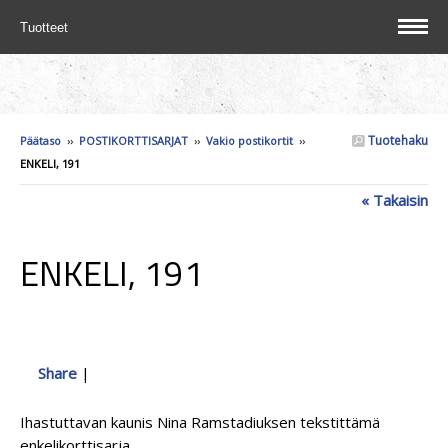
Tuotteet
Tuotehaku
Päätaso
››
POSTIKORTTISARJAT
››
Vakio postikortit
››
ENKELI, 191
« Takaisin
ENKELI, 191
Share
|
Ihastuttavan kaunis Nina Ramstadiuksen tekstittämä
enkelikorttisarja.