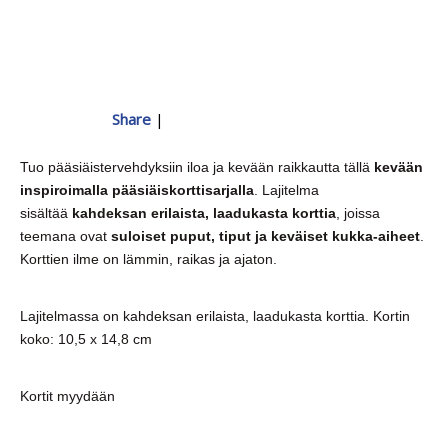
Share
|
Tuo pääsiäistervehdyksiin iloa ja kevään raikkautta tällä
kevään
inspiroimalla pääsiäiskorttisarjalla
. Lajitelma
sisältää
kahdeksan erilaista, laadukasta korttia
, joissa
teemana ovat
suloiset puput, tiput ja keväiset kukka-aiheet
.
Korttien ilme on lämmin, raikas ja ajaton.
Lajitelmassa on kahdeksan erilaista, laadukasta korttia. Kortin
koko: 10,5 x 14,8 cm
Kortit myydään