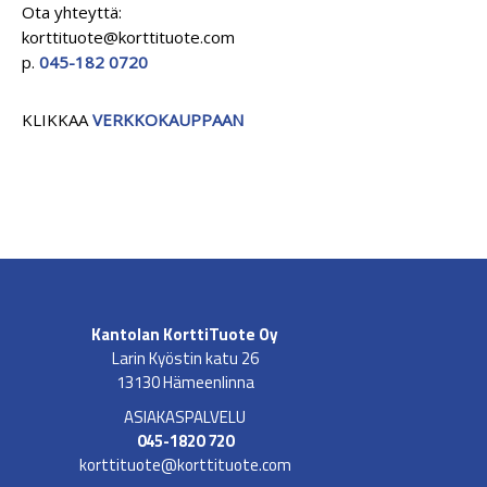
Ota yhteyttä:
korttituote@korttituote.com
p.
045-182 0720
KLIKKAA
VERKKOKAUPPAAN
Kantolan KorttiTuote Oy
Larin Kyöstin katu 26
13130 Hämeenlinna
ASIAKASPALVELU
045-1820 720
korttituote@korttituote.com