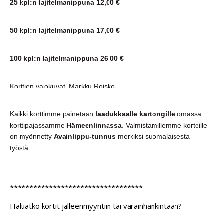
25 kpl:n lajitelmanippuna 12,00 €
50 kpl:n lajitelmanippuna 17,00 €
100 kpl:n lajitelmanippuna 26,00 €
Korttien valokuvat: Markku Roisko
Kaikki korttimme painetaan
laadukkaalle kartongille
omassa
korttipajassamme
Hämeenlinnassa
. Valmistamillemme korteille
on myönnetty
Avainlippu-tunnus
merkiksi suomalaisesta
työstä.
**********************************
Haluatko kortit jälleenmyyntiin tai varainhankintaan?