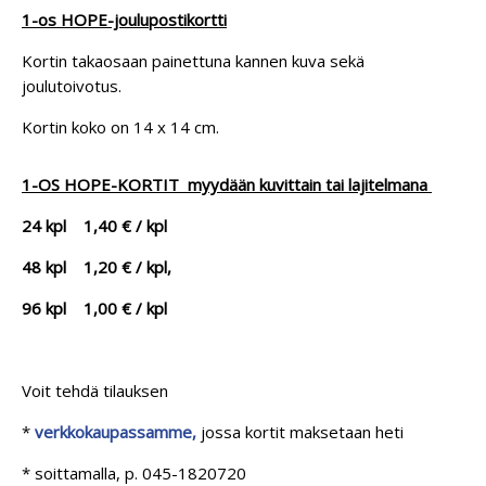
1-os HOPE-joulupostikortti
Kortin takaosaan painettuna kannen kuva sekä
joulutoivotus.
Kortin koko on 14 x 14 cm.
1-OS HOPE-KORTIT myydään kuvittain tai lajitelmana
24 kpl 1,40 € / kpl
48 kpl 1,20 € / kpl,
96 kpl 1,00 € / kpl
Voit tehdä tilauksen
*
verkkokaupassamme,
jossa kortit maksetaan heti
* soittamalla, p. 045-1820720