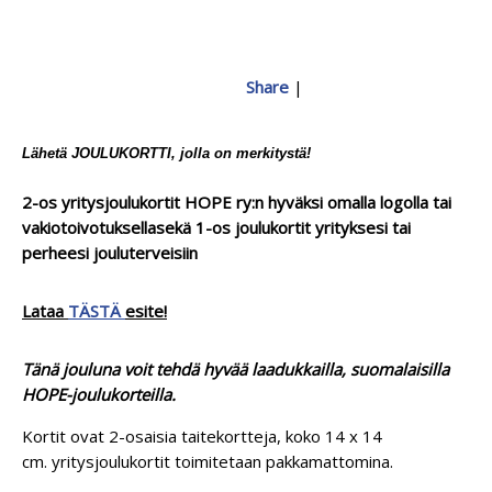
Share
|
Lähetä JOULUKORTTI, jolla on merkitystä!
2-os yritysjoulukortit HOPE ry:n hyväksi omalla logolla tai
vakiotoivotuksella
sekä 1-os joulukortit yrityksesi tai
perheesi jouluterveisiin
Lataa
TÄSTÄ
esite!
Tänä jouluna voit tehdä hyvää laadukkailla, suomalaisilla
HOPE-joulukorteilla.
Kortit ovat 2-osaisia taitekortteja, koko 14 x 14
cm.
yritysjoulukortit toimitetaan pakkamattomina.