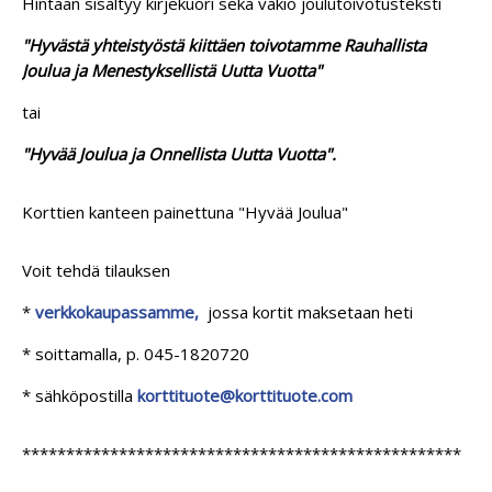
Hintaan sisältyy kirjekuori sekä vakio joulutoivotusteksti
"Hyvästä yhteistyöstä kiittäen toivotamme Rauhallista
Joulua ja Menestyksellistä Uutta Vuotta"
tai
"Hyvää Joulua ja Onnellista Uutta Vuotta".
Korttien kanteen painettuna "Hyvää Joulua"
Voit tehdä tilauksen
*
verkkokaupassamme,
jossa kortit maksetaan heti
* soittamalla, p. 045-1820720
* sähköpostilla
korttituote@korttituote.com
**************************************************