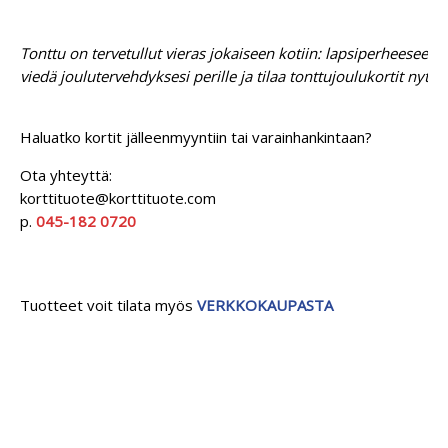
Tonttu on tervetullut vieras jokaiseen kotiin: lapsiperheeseen, 
viedä joulutervehdyksesi perille ja tilaa tonttujoulukortit nyt!
Haluatko kortit jälleenmyyntiin tai varainhankintaan?
Ota yhteyttä:
korttituote@korttituote.com
p.
045-182 0720
Tuotteet voit tilata myös
VERKKOKAUPASTA