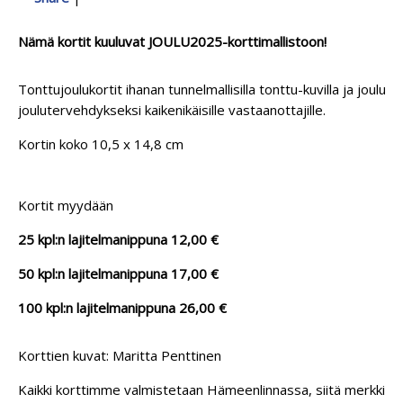
Nämä kortit kuuluvat JOULU2025-korttimallistoon!
Tonttujoulukortit ihanan tunnelmallisilla tonttu-kuvilla ja joulut
joulutervehdykseksi kaikenikäisille vastaanottajille.
Kortin koko 10,5 x 14,8 cm
Kortit myydään
25 kpl:n lajitelmanippuna 12,00 €
50 kpl:n lajitelmanippuna 17,00 €
100 kpl:n lajitelmanippuna 26,00 €
Korttien kuvat: Maritta Penttinen
Kaikki korttimme valmistetaan Hämeenlinnassa, siitä merkkinä