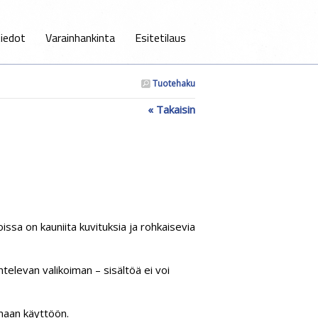
iedot
Varainhankinta
Esitetilaus
Tuotehaku
« Takaisin
issa on kauniita kuvituksia ja rohkaisevia
htelevan valikoiman – sisältöä ei voi
omaan käyttöön.