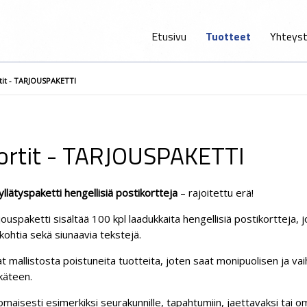
Etusivu
Tuotteet
Yhteyst
rtit - TARJOUSPAKETTI
kortit - TARJOUSPAKETTI
yllätyspaketti hengellisiä postikortteja
– rajoitettu erä!
uspaketti sisältää 100 kpl laadukkaita hengellisiä postikortteja, jo
ohtia sekä siunaavia tekstejä.
at mallistosta poistuneita tuotteita, joten saat monipuolisen ja vai
ukäteen.
nomaisesti esimerkiksi seurakunnille, tapahtumiin, jaettavaksi tai 