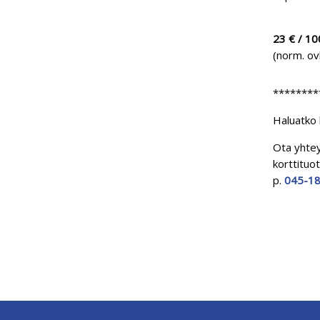
23 € / 100
(norm. ov
********
Haluatko 
Ota yhtey
korttituo
p.
045-18