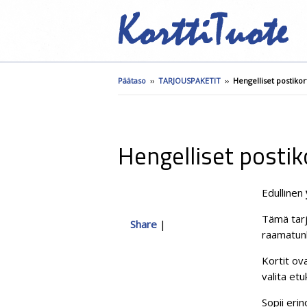
Päätaso
››
TARJOUSPAKETIT
››
Hengelliset postiko
Hengelliset posti
Edullinen
Tämä tarjo
Share
|
raamatunk
Kortit ov
valita et
Sopii eri