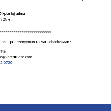
 kpl:n lajitelma
h 26 €)
**************************
kortit jälleenmyyntiin tai varainhankintaan?
ttä:
te@korttituote.com
2 0720