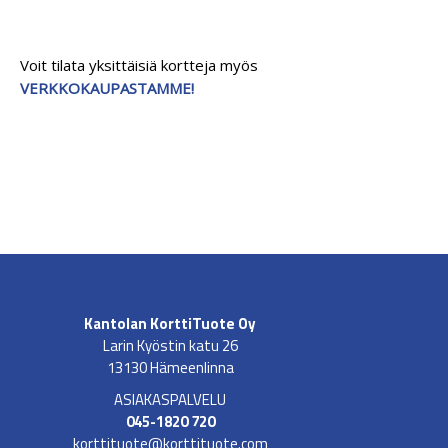
Voit tilata yksittäisiä kortteja myös
VERKKOKAUPASTAMME!
Kantolan KorttiTuote Oy
Larin Kyöstin katu 26
13130 Hämeenlinna
ASIAKASPALVELU
045-1820 720
korttituote@korttituote.com