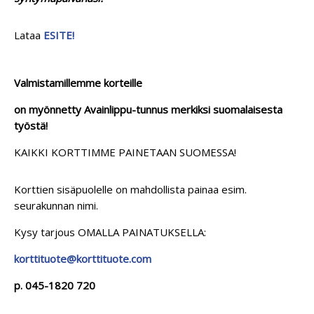
Lataa
ESITE!
Valmistamillemme korteille
on myönnetty Avainlippu-tunnus merkiksi suomalaisesta
työstä!
KAIKKI KORTTIMME PAINETAAN SUOMESSA!
Korttien sisäpuolelle on mahdollista painaa esim.
seurakunnan nimi.
Kysy tarjous OMALLA PAINATUKSELLA:
korttituote@korttituote.com
p. 045-1820 720